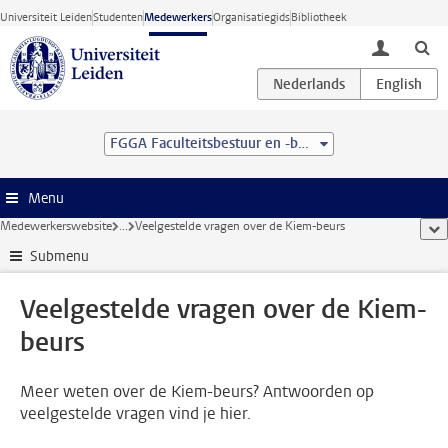
Ga direct naar de inhoud
Universiteit Leiden
Studenten
Medewerkers
Organisatiegids
Bibliotheek
toggle lo
FGGA Faculteitsbestuur en -bureau
Menu
Medewerkerswebsite
...
Veelgestelde vragen over de Kiem-beurs
too
Submenu
Veelgestelde vragen over de Kiem-
beurs
Meer weten over de Kiem-beurs? Antwoorden op
veelgestelde vragen vind je hier.