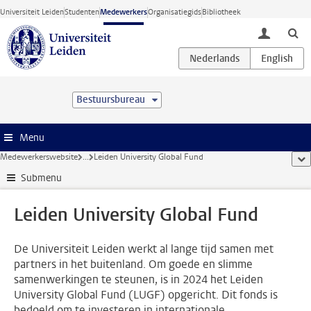
Ga direct naar de inhoud
Universiteit Leiden
Studenten
Medewerkers
Organisatiegids
Bibliotheek
toggle lo
Bestuursbureau
Menu
Medewerkerswebsite
...
Leiden University Global Fund
too
Submenu
Leiden University Global Fund
De Universiteit Leiden werkt al lange tijd samen met
partners in het buitenland. Om goede en slimme
samenwerkingen te steunen, is in 2024 het Leiden
University Global Fund (LUGF) opgericht. Dit fonds is
bedoeld om te investeren in internationale