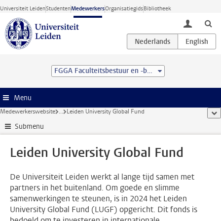
Ga direct naar de inhoud
Universiteit Leiden
Studenten
Medewerkers
Organisatiegids
Bibliotheek
toggle lo
FGGA Faculteitsbestuur en -bureau
Menu
Medewerkerswebsite
...
Leiden University Global Fund
too
Submenu
Leiden University Global Fund
De Universiteit Leiden werkt al lange tijd samen met
partners in het buitenland. Om goede en slimme
samenwerkingen te steunen, is in 2024 het Leiden
University Global Fund (LUGF) opgericht. Dit fonds is
bedoeld om te investeren in internationale