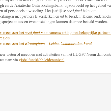
gh en de Aziatische Ontwikkelingsbank, bijvoorbeeld op het gebied v
en of personeelsuitwisseling. Het jaarlijkse
seed fund
helpt om
rkingen met partners te versterken en uit te breiden. Kleine onderzoeks
jsprojecten tussen twee instellingen kunnen daarmee betaald worden.
s meer over het
seed fund
voor samenwerking met belangrijke partners 
regio’s
s meer over het
Birmingham – Leiden Collaboration Fund
meer weten of meedoen met activiteiten van het LUGF? Neem dan cont
het team via
globalfund@bb.leidenuniv.nl
.