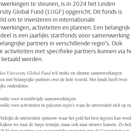
werkingen te steunen, is in 2024 het Leiden
rsity Global Fund (LUGF) opgericht. Dit fonds is
ld om te investeren in internationale
werkingen, activiteiten en plannen. Een belangrijk
deel is een jaarlijks startfonds voor samenwerking
elangrijke partners in verschillende regio’s. Ook
e activiteiten met specifieke partners kunnen via h
 betaald worden.
den University Global Fund
wil sterke en slimme samenwerkingen
n met belangrijke partners over de hele wereld. Het fonds heeft twee
ijke onderdelen:
sidie voor wereldwijde samenwerkingen
sidie voor activiteiten in gekozen regio’s waar de universiteit zich op ri
 bekijkt de universiteit opnieuw waar het geld het best ingezet kan wor
 kijken we naar de lange termijn, maar ook naar nieuwe kansen. Zo hel
F bij het opzetten van gezamenlijke projecten met de Universiteit van