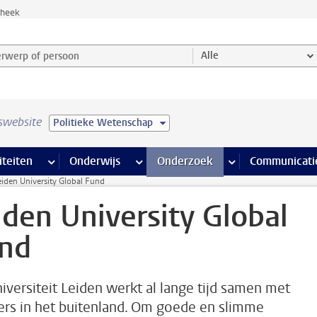
theek
werp of persoon en selecteer categorie
Alle
swebsite
Politieke Wetenschap
na’s
 pagina’s
iteiten
meer Faciliteiten pagina’s
Onderwijs
meer Onderwijs pagina’s
Onderzoek
meer Onderzoek p
Communicati
eiden University Global Fund
iden University Global
nd
iversiteit Leiden werkt al lange tijd samen met
ers in het buitenland. Om goede en slimme