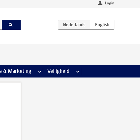
Login
agina’s
e & Marketing
meer Communicatie & Marketing pagina’s
Veiligheid
meer Veiligheid pagina’s