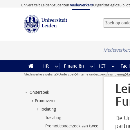
Ga direct naar de inhoud
Universiteit Leiden
Studenten
Medewerkers
Organisatiegids
Biblio
Zoek op onder
Zoekterm
Medewerker
HR
meer HR pagina’s
Financiën
meer Financiën pagi
ICT
meer ICT
Facil
Medewerkerswebsite
Onderzoek
Interne onderzoeksfinanciering
L
Le
Onderzoek
Fu
Promoveren
Toelating
De Un
Toelating
partn
Promotieonderzoek aan twee