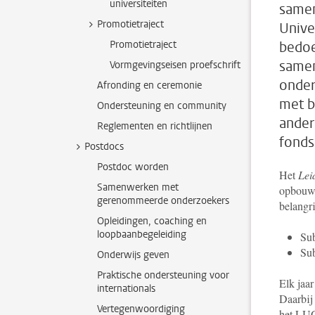
universiteiten
samen
Promotietraject
Unive
Promotietraject
bedoe
samen
Vormgevingseisen proefschrift
onder
Afronding en ceremonie
met b
Ondersteuning en community
ander
Reglementen en richtlijnen
fonds
Postdocs
Postdoc worden
Het
Lei
Samenwerken met
opbouwe
gerenommeerde onderzoekers
belangr
Opleidingen, coaching en
loopbaanbegeleiding
Sub
Sub
Onderwijs geven
Praktische ondersteuning voor
Elk jaar
internationals
Daarbij
Vertegenwoordiging
het LUG