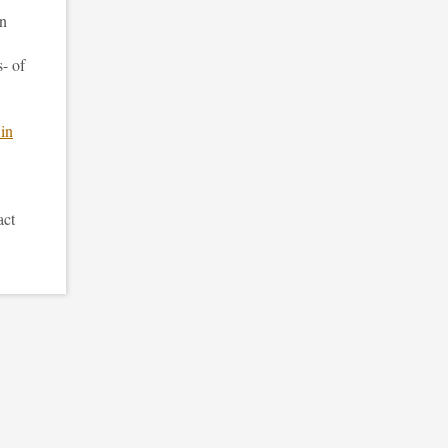
an
- of
in
act