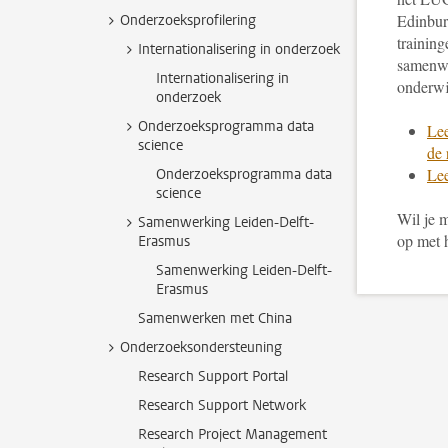
Edinbur
Onderzoeksprofilering
training
Internationalisering in onderzoek
samenwe
Internationalisering in
onderwi
onderzoek
Onderzoeksprogramma data
Lee
science
de 
Lee
Onderzoeksprogramma data
science
Wil je 
Samenwerking Leiden-Delft-
op met 
Erasmus
Samenwerking Leiden-Delft-
Erasmus
Samenwerken met China
Onderzoeksondersteuning
Research Support Portal
Research Support Network
Research Project Management