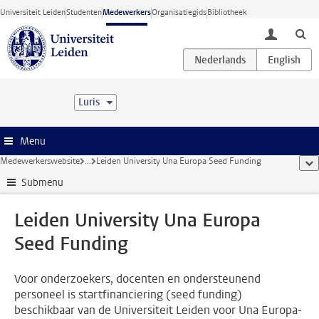
Ga direct naar de inhoud
Universiteit Leiden
Studenten
Medewerkers
Organisatiegids
Bibliotheek
toggle lo
Luris
Menu
Medewerkerswebsite
...
Leiden University Una Europa Seed Funding
too
Submenu
Leiden University Una Europa
Seed Funding
Voor onderzoekers, docenten en ondersteunend
personeel is startfinanciering (seed funding)
beschikbaar van de Universiteit Leiden voor Una Europa-