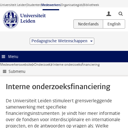
Ga direct naar de inhoud
Universiteit Leiden
Studenten
Medewerkers
Organisatiegids
Bibliotheek
toggle lo
Pedagogische Wetenschappen
Menu
Medewerkerswebsite
Onderzoek
Interne onderzoeksfinanciering
Submenu
Interne onderzoeksfinanciering
De Universiteit Leiden stimuleert grensverleggende
samenwerking met specifieke
financieringsinstrumenten. Je vindt hier meer informatie
over de fondsen voor interdisciplinaire en internationale
projecten, en de antwoorden op vragen als: Welke