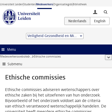
Ga direct naar de inhoud
Universiteit Leiden
Studenten
Medewerkers
Organisatiegids
Bibliotheek
toggle lo
Veiligheid Gezondheid en Milieu
Menu
Medewerkerswebsite
...
Ethische commissies
too
Submenu
Ethische commissies
Ethische commissies adviseren wetenschappers over
ethische zaken bij het uitoefenen van hun onderzoek.
Bijvoorbeeld of het onderzoek voldoet aan de criteria
van ethisch verantwoord wetenschappelijk handelen. De
universiteit heeft meerdere ethische commissies.