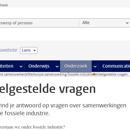
theek
werp of persoon en selecteer categorie
Alle
swebsite
Luris
na’s
 pagina’s
iteiten
meer Faciliteiten pagina’s
Onderwijs
meer Onderwijs pagina’s
Onderzoek
meer Onderzoek p
Communicati
rd samenwerken
Werkwijze samenwerking fossiele industrie
Veelgestelde vragen
elgestelde vragen
vind je antwoord op vragen over samenwerkingen
e fossiele industrie.
erstaan we onder fossiele industrie?