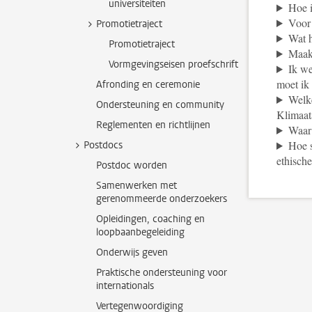
universiteiten
Hoe 
Voor
Promotietraject
Wat h
Promotietraject
Maakt
Vormgevingseisen proefschrift
Ik we
moet ik
Afronding en ceremonie
Welke
Ondersteuning en community
Klimaat
Reglementen en richtlijnen
Waar 
Hoe s
Postdocs
ethisch
Postdoc worden
Samenwerken met
gerenommeerde onderzoekers
Opleidingen, coaching en
loopbaanbegeleiding
Onderwijs geven
Praktische ondersteuning voor
internationals
Vertegenwoordiging