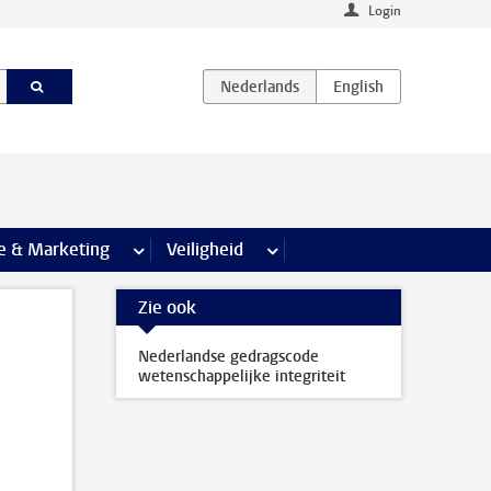
Login
agina’s
e & Marketing
meer Communicatie & Marketing pagina’s
Veiligheid
meer Veiligheid pagina’s
Zie ook
Nederlandse gedragscode
wetenschappelijke integriteit