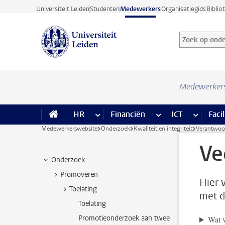
Ga direct naar de inhoud
Universiteit Leiden
Studenten
Medewerkers
Organisatiegids
Biblio
Zoek op onder
Zoekterm
Medewerker
HR
meer HR pagina’s
Financiën
meer Financiën pagi
ICT
meer ICT
Facil
Medewerkerswebsite
Onderzoek
Kwaliteit en integriteit
Verantwoo
Ve
Onderzoek
Promoveren
Hier 
Toelating
met d
Toelating
Promotieonderzoek aan twee
Wat v