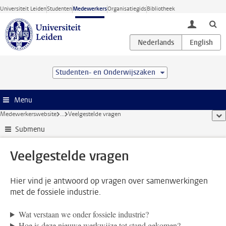
Ga direct naar de inhoud
Universiteit Leiden
Studenten
Medewerkers
Organisatiegids
Bibliotheek
toggle lo
Studenten- en Onderwijszaken
Menu
Medewerkerswebsite
...
Veelgestelde vragen
too
Submenu
Veelgestelde vragen
Hier vind je antwoord op vragen over samenwerkingen
met de fossiele industrie.
Wat verstaan we onder fossiele industrie?
Hoe is deze nieuwe werkwijze tot stand gekomen?