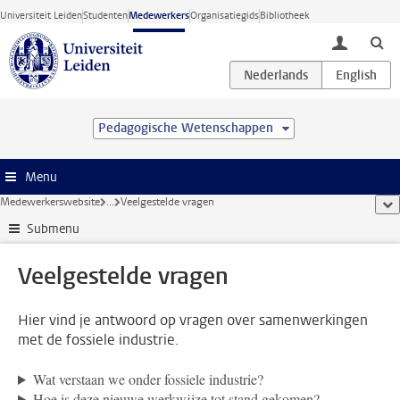
Ga direct naar de inhoud
Universiteit Leiden
Studenten
Medewerkers
Organisatiegids
Bibliotheek
toggle lo
Pedagogische Wetenschappen
Menu
Medewerkerswebsite
...
Veelgestelde vragen
too
Submenu
Veelgestelde vragen
Hier vind je antwoord op vragen over samenwerkingen
met de fossiele industrie.
Wat verstaan we onder fossiele industrie?
Hoe is deze nieuwe werkwijze tot stand gekomen?