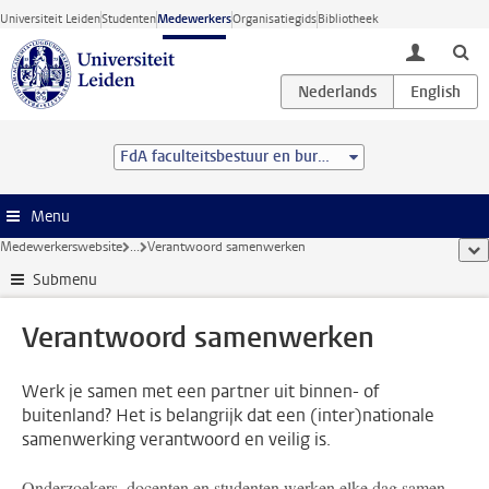
Ga direct naar de inhoud
Universiteit Leiden
Studenten
Medewerkers
Organisatiegids
Bibliotheek
toggle lo
FdA faculteitsbestuur en bureau
Menu
Medewerkerswebsite
...
Verantwoord samenwerken
too
Submenu
Verantwoord samenwerken
Werk je samen met een partner uit binnen- of
buitenland? Het is belangrijk dat een (inter)nationale
samenwerking verantwoord en veilig is.
Onderzoekers, docenten en studenten werken elke dag samen