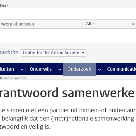
theek
werp of persoon en selecteer categorie
Alle
swebsite
Centre for the Arts in Society
na’s
 pagina’s
iteiten
meer Faciliteiten pagina’s
Onderwijs
meer Onderwijs pagina’s
Onderzoek
meer Onderzoek p
Communicati
rd samenwerken
rantwoord samenwerke
je samen met een partner uit binnen- of buitenlan
s belangrijk dat een (inter)nationale samenwerking
twoord en veilig is.