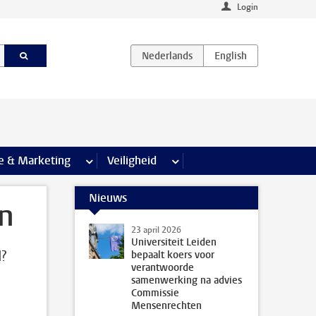
Login
agina’s
e & Marketing
meer Communicatie & Marketing pagina’s
Veiligheid
meer Veiligheid pagina’s
Nieuws
n
23 april 2026
Universiteit Leiden
d?
bepaalt koers voor
verantwoorde
samenwerking na advies
Commissie
Mensenrechten