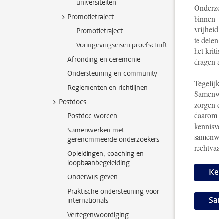
universiteiten
Onderzo
Promotietraject
binnen-
vrijheid
Promotietraject
te delen
Vormgevingseisen proefschrift
het krit
Afronding en ceremonie
dragen 
Ondersteuning en community
Tegelijk
Reglementen en richtlijnen
Samenwe
Postdocs
zorgen 
daarom 
Postdoc worden
kennisve
Samenwerken met
samenwe
gerenommeerde onderzoekers
rechtva
Opleidingen, coaching en
loopbaanbegeleiding
Ke
Onderwijs geven
Praktische ondersteuning voor
Sa
internationals
Vertegenwoordiging