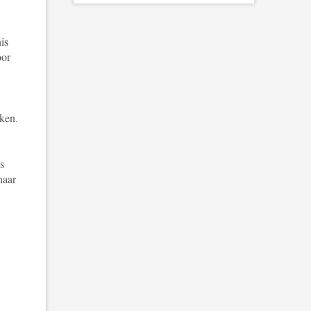
is
oor
iken.
s
naar