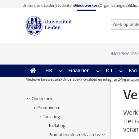
Ga direct naar de inhoud
Universiteit Leiden
Studenten
Medewerkers
Organisatiegids
Biblio
Zoek op onder
Zoekterm
Medewerker
HR
meer HR pagina’s
Financiën
meer Financiën pagi
ICT
meer ICT
Facil
Medewerkerswebsite
Onderzoek
Kwaliteit en integriteit
Verantwoo
Ve
Onderzoek
Promoveren
Werk 
Toelating
Het i
Toelating
veran
Promotieonderzoek aan twee