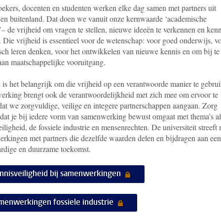
ekers, docenten en studenten werken elke dag samen met partners uit
 en buitenland. Dat doen we vanuit onze kernwaarde ‘academische
’– de vrijheid om vragen te stellen, nieuwe ideeën te verkennen en kenn
. Die vrijheid is essentieel voor de wetenschap: voor goed onderwijs, v
isch leren denken, voor het ontwikkelen van nieuwe kennis en om bij te
aan maatschappelijke vooruitgang.
 is het belangrijk om die vrijheid op een verantwoorde manier te gebru
rking brengt ook de verantwoordelijkheid met zich mee om ervoor te
dat we zorgvuldige, veilige en integere partnerschappen aangaan. Zorg
dat je bij iedere vorm van samenwerking bewust omgaat met thema’s al
iligheid, de fossiele industrie en mensenrechten. De universiteit streeft 
rkingen met partners die dezelfde waarden delen en bijdragen aan een
ardige en duurzame toekomst.
nnisveiligheid bij samenwerkingen
menwerkingen fossiele industrie