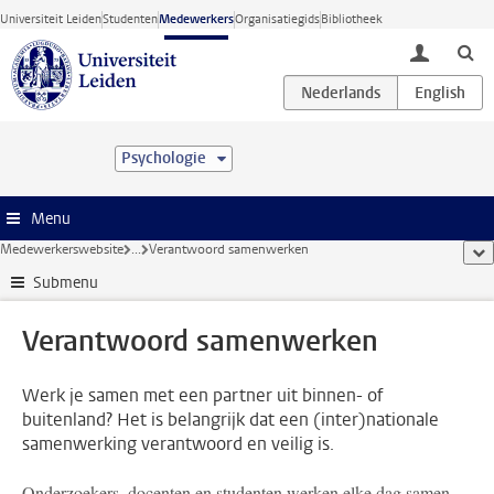
Ga direct naar de inhoud
Universiteit Leiden
Studenten
Medewerkers
Organisatiegids
Bibliotheek
toggle lo
Psychologie
Menu
Medewerkerswebsite
...
Verantwoord samenwerken
too
Submenu
Verantwoord samenwerken
Werk je samen met een partner uit binnen- of
buitenland? Het is belangrijk dat een (inter)nationale
samenwerking verantwoord en veilig is.
Onderzoekers, docenten en studenten werken elke dag samen