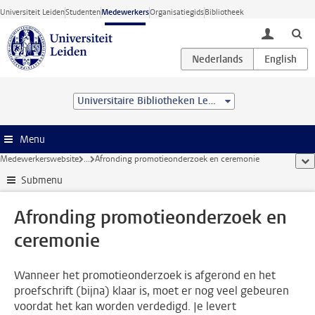
Ga direct naar de inhoud
Universiteit Leiden
Studenten
Medewerkers
Organisatiegids
Bibliotheek
toggle lo
Universitaire Bibliotheken Leiden
Menu
Medewerkerswebsite
...
Afronding promotieonderzoek en ceremonie
too
Submenu
Afronding promotieonderzoek en
ceremonie
Wanneer het promotieonderzoek is afgerond en het
proefschrift (bijna) klaar is, moet er nog veel gebeuren
voordat het kan worden verdedigd. Je levert