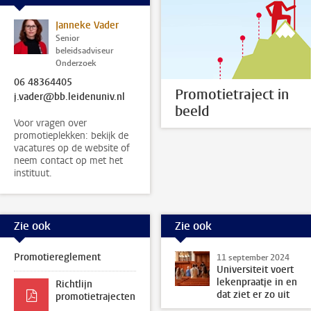
Janneke Vader
Senior
beleidsadviseur
Onderzoek
06 48364405
Promotietraject in
j.vader@bb.leidenuniv.nl
beeld
Voor vragen over
promotieplekken: bekijk de
vacatures op de website of
neem contact op met het
instituut.
Zie ook
Zie ook
Promotiereglement
11 september 2024
Universiteit voert
lekenpraatje in en
Richtlijn
dat ziet er zo uit
promotietrajecten