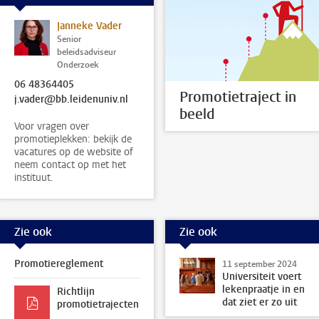
Janneke Vader
Senior
beleidsadviseur
Onderzoek
06 48364405
Promotietraject in
j.vader@bb.leidenuniv.nl
beeld
Voor vragen over
promotieplekken: bekijk de
vacatures op de website of
neem contact op met het
instituut.
Zie ook
Zie ook
Promotiereglement
11 september 2024
Universiteit voert
lekenpraatje in en
Richtlijn
dat ziet er zo uit
promotietrajecten