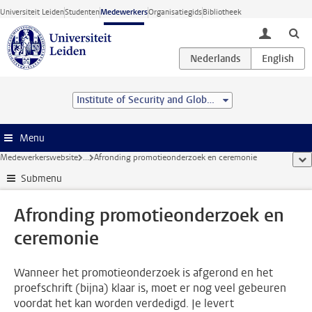
Ga direct naar de inhoud
Universiteit Leiden
Studenten
Medewerkers
Organisatiegids
Bibliotheek
toggle lo
Institute of Security and Global Affairs
Menu
Medewerkerswebsite
...
Afronding promotieonderzoek en ceremonie
too
Submenu
Afronding promotieonderzoek en
ceremonie
Wanneer het promotieonderzoek is afgerond en het
proefschrift (bijna) klaar is, moet er nog veel gebeuren
voordat het kan worden verdedigd. Je levert