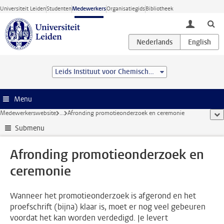
Ga direct naar de inhoud
Universiteit Leiden
Studenten
Medewerkers
Organisatiegids
Bibliotheek
toggle lo
Leids Instituut voor Chemisch Onderzoek (LIC)
Menu
Medewerkerswebsite
...
Afronding promotieonderzoek en ceremonie
too
Submenu
Afronding promotieonderzoek en
ceremonie
Wanneer het promotieonderzoek is afgerond en het
proefschrift (bijna) klaar is, moet er nog veel gebeuren
voordat het kan worden verdedigd. Je levert