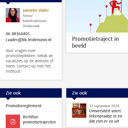
Janneke Vader
Senior
beleidsadviseur
Onderzoek
06 48364405
Promotietraject in
j.vader@bb.leidenuniv.nl
beeld
Voor vragen over
promotieplekken: bekijk de
vacatures op de website of
neem contact op met het
instituut.
Zie ook
Zie ook
Promotiereglement
11 september 2024
Universiteit voert
lekenpraatje in en
Richtlijn
dat ziet er zo uit
promotietrajecten