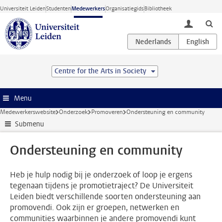
Ga direct naar de inhoud
Universiteit Leiden
Studenten
Medewerkers
Organisatiegids
Bibliotheek
toggle lo
Centre for the Arts in Society
Menu
Medewerkerswebsite
Onderzoek
Promoveren
Ondersteuning en community
Submenu
Ondersteuning en community
Heb je hulp nodig bij je onderzoek of loop je ergens
tegenaan tijdens je promotietraject? De Universiteit
Leiden biedt verschillende soorten ondersteuning aan
promovendi. Ook zijn er groepen, netwerken en
communities waarbinnen je andere promovendi kunt