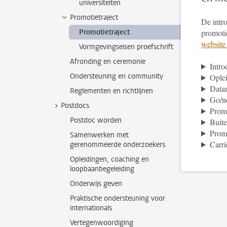
universiteiten
Promotietraject
De intro
Promotietraject
promotie
website
Vormgevingseisen proefschrift
Afronding en ceremonie
Intro
Ondersteuning en community
Oplei
Data
Reglementen en richtlijnen
Go/n
Postdocs
Prom
Postdoc worden
Buite
Prom
Samenwerken met
Carri
gerenommeerde onderzoekers
Opleidingen, coaching en
loopbaanbegeleiding
Onderwijs geven
Praktische ondersteuning voor
internationals
Vertegenwoordiging