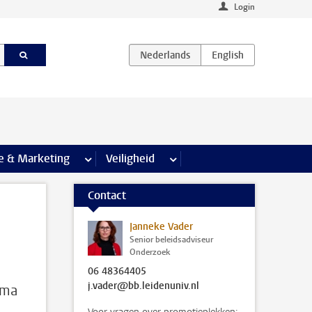
Login
agina’s
e & Marketing
meer Communicatie & Marketing pagina’s
Veiligheid
meer Veiligheid pagina’s
Contact
Janneke Vader
Senior beleidsadviseur
Onderzoek
06 48364405
j.vader@bb.leidenuniv.nl
mma