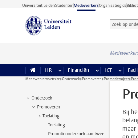
Ga direct naar de inhoud
Universiteit Leiden
Studenten
Medewerkers
Organisatiegids
Biblio
Zoek op onder
Zoekterm
Medewerker
HR
meer HR pagina’s
Financiën
meer Financiën pagi
ICT
meer ICT
Facil
Medewerkerswebsite
Onderzoek
Promoveren
Promotietraject
Prom
Pr
Onderzoek
Promoveren
Bij he
Toelating
belan
Toelating
maar 
Promotieonderzoek aan twee
en mo