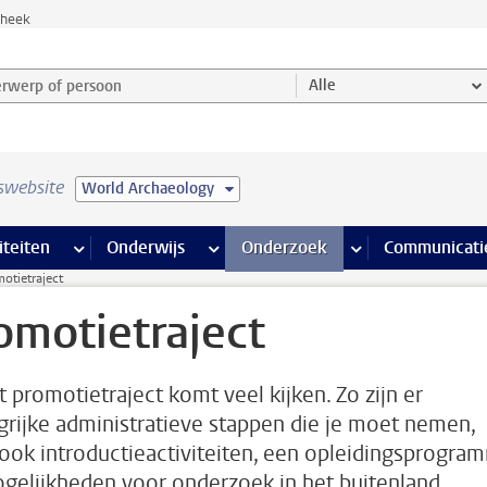
theek
werp of persoon en selecteer categorie
Alle
swebsite
World Archaeology
na’s
 pagina’s
iteiten
meer Faciliteiten pagina’s
Onderwijs
meer Onderwijs pagina’s
Onderzoek
meer Onderzoek p
Communicati
otietraject
omotietraject
t promotietraject komt veel kijken. Zo zijn er
grijke administratieve stappen die je moet nemen,
ook introductieactiviteiten, een opleidingsprogra
gelijkheden voor onderzoek in het buitenland.