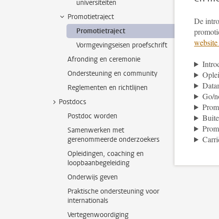
universiteiten
Promotietraject
De intro
Promotietraject
promotie
website
Vormgevingseisen proefschrift
Afronding en ceremonie
Intro
Ondersteuning en community
Oplei
Data
Reglementen en richtlijnen
Go/n
Postdocs
Prom
Postdoc worden
Buite
Prom
Samenwerken met
Carri
gerenommeerde onderzoekers
Opleidingen, coaching en
loopbaanbegeleiding
Onderwijs geven
Praktische ondersteuning voor
internationals
Vertegenwoordiging