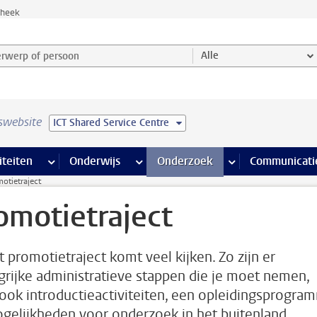
theek
werp of persoon en selecteer categorie
Alle
swebsite
ICT Shared Service Centre
na’s
 pagina’s
iteiten
meer Faciliteiten pagina’s
Onderwijs
meer Onderwijs pagina’s
Onderzoek
meer Onderzoek p
Communicati
otietraject
omotietraject
t promotietraject komt veel kijken. Zo zijn er
grijke administratieve stappen die je moet nemen,
ook introductieactiviteiten, een opleidingsprogra
gelijkheden voor onderzoek in het buitenland.