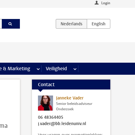
Login
agina’s
e & Marketing
meer Communicatie & Marketing pagina’s
Veiligheid
meer Veiligheid pagina’s
Contact
Janneke Vader
Senior beleidsadviseur
Onderzoek
06 48364405
j.vader@bb.leidenuniv.nl
mma