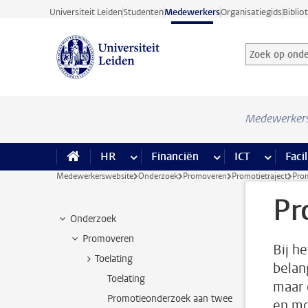
Ga direct naar de inhoud
Universiteit Leiden
Studenten
Medewerkers
Organisatiegids
Biblio
Zoek op onder
Zoekterm
Medewerker
HR
meer HR pagina’s
Financiën
meer Financiën pagi
ICT
meer ICT
Facil
Medewerkerswebsite
Onderzoek
Promoveren
Promotietraject
Prom
Pr
Onderzoek
Promoveren
Bij he
Toelating
belan
Toelating
maar 
Promotieonderzoek aan twee
en mo