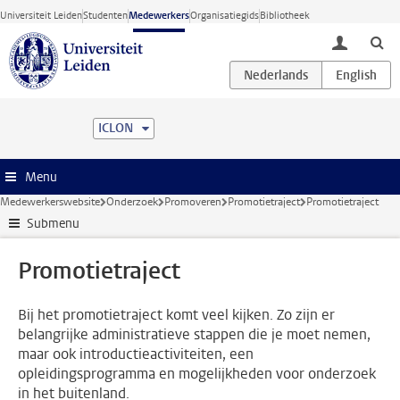
Ga direct naar de inhoud
Universiteit Leiden
Studenten
Medewerkers
Organisatiegids
Bibliotheek
toggle lo
ICLON
Menu
Medewerkerswebsite
Onderzoek
Promoveren
Promotietraject
Promotietraject
Submenu
Promotietraject
Bij het promotietraject komt veel kijken. Zo zijn er
belangrijke administratieve stappen die je moet nemen,
maar ook introductieactiviteiten, een
opleidingsprogramma en mogelijkheden voor onderzoek
in het buitenland.