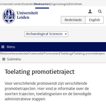
Ga direct naar de inhoud
Universiteit Leiden
Studenten
Medewerkers
Organisatiegids
Bibliotheek
toggle lo
Archaeological Sciences
Menu
Medewerkerswebsite
Onderzoek
Promoveren
Toelating
Toelating promotietraject
Submenu
Toelating promotietraject
Voor verschillende promovendi zijn verschillende
promotietrajecten. Hier vind je informatie over de
soorten trajecten, toelatingseisen en de benodigde
administratieve stappen.