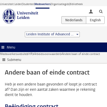
Ga direct naar de inhoud
Universiteit Leiden
Studenten
Medewerkers
Organisatiegids
Bibliotheek
toggle lo
Leiden Institute of Advanced Computer Science (LIACS)
Menu
Medewerkerswebsite
HR
Arbeidsvoorwaarden
Andere baan of einde contract
Submenu
Andere baan of einde contract
Heb je een andere baan gevonden of loopt je contract
af? Dan zijn er een aantal zaken waarmee je rekening
dient te houden.
Beëindiging contract