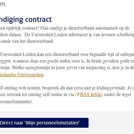
en.
ndiging contract
en tijdelijk contract? Dan eindigt je dienstverband automatisch op de
ken datum. De Universiteit Leiden informeert je van tevoren schrifteli
 einde van het dienstverband.
Universiteit Leiden kan een dienstverband voor bepaalde tijd of onbep
eggen, wanneer daar een goede reden voor is. In beide gevallen geldt e
rmijn. Welke opzegtermijn in jouw geval van toepassing is, lees je in d
erlandse Universiteiten
.
lf ontslag wilt nemen, bespreek dit dan eerst met je leidinggevende. Je 
en verzoek tot ontslag zelf online in via
BAS InSite
, onder de tegel
ersoneelsmutaties'.
Direct naar 'Mijn personeelsmutaties'