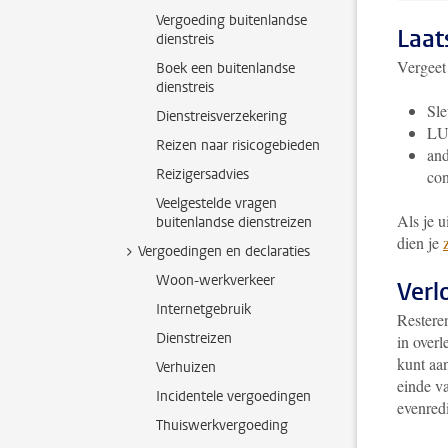
Vergoeding buitenlandse
Laat
dienstreis
Vergeet
Boek een buitenlandse
dienstreis
Sle
Dienstreisverzekering
LU-
Reizen naar risicogebieden
and
Reizigersadvies
con
Veelgestelde vragen
Als je u
buitenlandse dienstreizen
dien je
Vergoedingen en declaraties
Woon-werkverkeer
Verl
Internetgebruik
Restere
Dienstreizen
in overl
kunt aan
Verhuizen
einde v
Incidentele vergoedingen
evenredi
Thuiswerkvergoeding