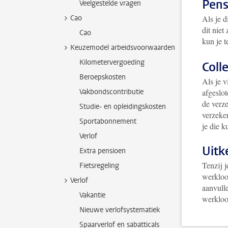
Pen
Veelgestelde vragen
Cao
Als je 
dit niet
Cao
kun je 
Keuzemodel arbeidsvoorwaarden
Kilometervergoeding
Coll
Beroepskosten
Als je v
Vakbondscontributie
afgeslot
de verz
Studie- en opleidingskosten
verzeker
Sportabonnement
je die k
Verlof
Uitk
Extra pensioen
Tenzij j
Fietsregeling
werkloo
Verlof
aanvull
Vakantie
werkloo
Nieuwe verlofsystematiek
Spaarverlof en sabatticals