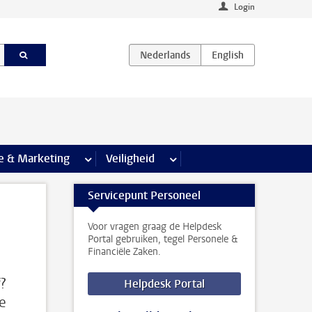
Login
agina’s
e & Marketing
meer Communicatie & Marketing pagina’s
Veiligheid
meer Veiligheid pagina’s
Servicepunt Personeel
Voor vragen graag de Helpdesk
Portal gebruiken, tegel Personele &
Financiële Zaken.
?
Helpdesk Portal
te