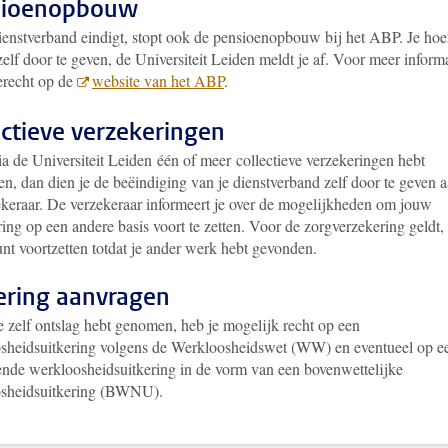
sioenopbouw
dienstverband eindigt, stopt ook de pensioenopbouw bij het ABP. Je hoe
 zelf door te geven, de Universiteit Leiden meldt je af. Voor meer inform
terecht op de
website van het ABP
.
ectieve verzekeringen
ia de Universiteit Leiden één of meer collectieve verzekeringen hebt
en, dan dien je de beëindiging van je dienstverband zelf door te geven 
ekeraar. De verzekeraar informeert je over de mogelijkheden om jouw
ing op een andere basis voort te zetten. Voor de zorgverzekering geldt,
unt voortzetten totdat je ander werk hebt gevonden.
ering aanvragen
e zelf ontslag hebt genomen, heb je mogelijk recht op een
sheidsuitkering volgens de Werkloosheidswet (WW) en eventueel op e
ende werkloosheidsuitkering in de vorm van een bovenwettelijke
sheidsuitkering (BWNU).