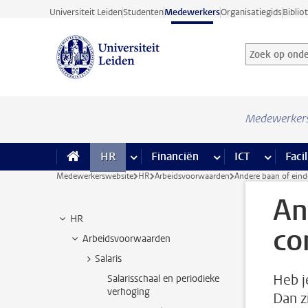
Ga direct naar de inhoud
Universiteit Leiden
Studenten
Medewerkers
Organisatiegids
Biblio
Zoek op onder
Zoekterm
Medewerker
HR
meer HR pagina’s
Financiën
meer Financiën pagi
ICT
meer ICT
Facil
Medewerkerswebsite
HR
Arbeidsvoorwaarden
Andere baan of eind
An
HR
co
Arbeidsvoorwaarden
Salaris
Heb j
Salarisschaal en periodieke
verhoging
Dan z