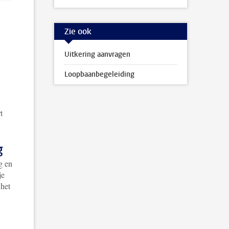
Zie ook
Uitkering aanvragen
Loopbaanbegeleiding
t
g
g en
je
 het