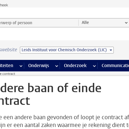
theek
werp of persoon en selecteer categorie
Alle
swebsite
Leids Instituut voor Chemisch Onderzoek (LIC)
na’s
 pagina’s
iteiten
meer Faciliteiten pagina’s
Onderwijs
meer Onderwijs pagina’s
Onderzoek
meer Onderzoek p
Communicati
e contract
dere baan of einde
ntract
e een andere baan gevonden of loopt je contract af
ijn er een aantal zaken waarmee je rekening dient 