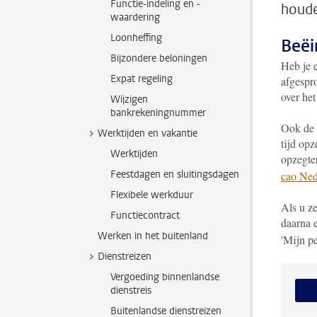
Functie-indeling en -
houd
waardering
Loonheffing
Beëi
Bijzondere beloningen
Heb je e
Expat regeling
afgespro
over het
Wijzigen
bankrekeningnummer
Ook de 
Werktijden en vakantie
tijd opz
Werktijden
opzegte
Feestdagen en sluitingsdagen
cao Ned
Flexibele werkduur
Als u ze
Functiecontract
daarna e
Werken in het buitenland
'Mijn p
Dienstreizen
Vergoeding binnenlandse
dienstreis
Buitenlandse dienstreizen