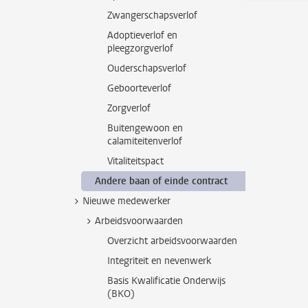
Zwangerschapsverlof
Adoptieverlof en
pleegzorgverlof
Ouderschapsverlof
Geboorteverlof
Zorgverlof
Buitengewoon en
calamiteitenverlof
Vitaliteitspact
Andere baan of einde contract
Nieuwe medewerker
Arbeidsvoorwaarden
Overzicht arbeidsvoorwaarden
Integriteit en nevenwerk
Basis Kwalificatie Onderwijs
(BKO)