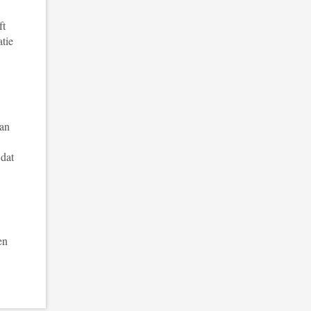
ft
atie
aan
 dat
en