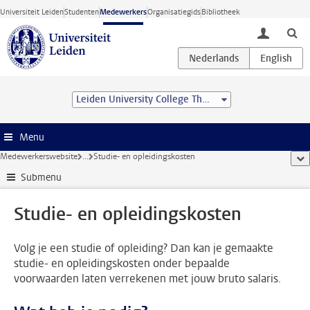
Ga direct naar de inhoud
Universiteit Leiden
Studenten
Medewerkers
Organisatiegids
Bibliotheek
toggle lo
Leiden University College The Hague
Menu
Medewerkerswebsite
...
Studie- en opleidingskosten
too
Submenu
Studie- en opleidingskosten
Volg je een studie of opleiding? Dan kan je gemaakte
studie- en opleidingskosten onder bepaalde
voorwaarden laten verrekenen met jouw bruto salaris.