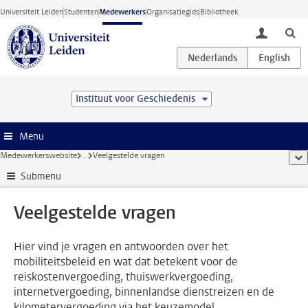
Ga direct naar de inhoud
Universiteit Leiden
Studenten
Medewerkers
Organisatiegids
Bibliotheek
toggle lo
Instituut voor Geschiedenis
Menu
Medewerkerswebsite
...
Veelgestelde vragen
too
Submenu
Veelgestelde vragen
Hier vind je vragen en antwoorden over het
mobiliteitsbeleid en wat dat betekent voor de
reiskostenvergoeding, thuiswerkvergoeding,
internetvergoeding, binnenlandse dienstreizen en de
kilometervergoeding via het keuzemodel.