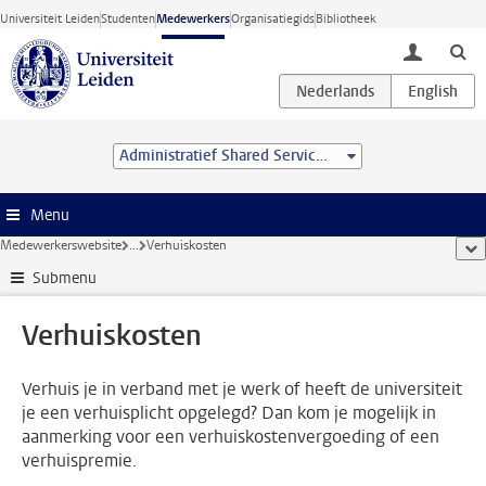
Ga direct naar de inhoud
Universiteit Leiden
Studenten
Medewerkers
Organisatiegids
Bibliotheek
toggle lo
Administratief Shared Service Centre
Menu
Medewerkerswebsite
...
Verhuiskosten
too
Submenu
Verhuiskosten
Verhuis je in verband met je werk of heeft de universiteit
je een verhuisplicht opgelegd? Dan kom je mogelijk in
aanmerking voor een verhuiskostenvergoeding of een
verhuispremie.