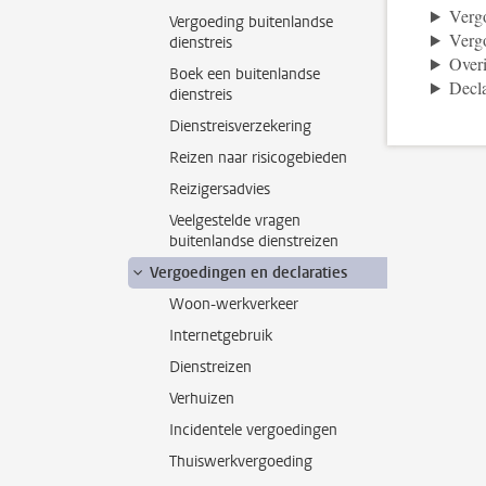
Vergo
Vergoeding buitenlandse
Vergo
dienstreis
Over
Boek een buitenlandse
Decla
dienstreis
Dienstreisverzekering
Reizen naar risicogebieden
Reizigersadvies
Veelgestelde vragen
buitenlandse dienstreizen
Vergoedingen en declaraties
Woon-werkverkeer
Internetgebruik
Dienstreizen
Verhuizen
Incidentele vergoedingen
Thuiswerkvergoeding