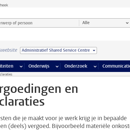
theek
werp of persoon en selecteer categorie
Alle
swebsite
Administratief Shared Service Centre
na’s
 pagina’s
iteiten
meer Faciliteiten pagina’s
Onderwijs
meer Onderwijs pagina’s
Onderzoek
meer Onderzoek p
Communicati
laraties
rgoedingen en
claraties
sten die je maakt voor je werk krijg je in bepaalde
len (deels) vergoed. Bijvoorbeeld materiële onkost