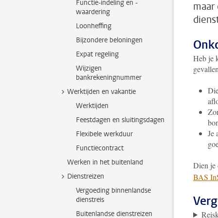
Functie-indeling en -
maar 
waardering
diens
Loonheffing
Bijzondere beloningen
Onko
Expat regeling
Heb je 
Wijzigen
gevallen
bankrekeningnummer
Die
Werktijden en vakantie
afl
Werktijden
Zor
Feestdagen en sluitingsdagen
bon
Je 
Flexibele werkduur
go
Functiecontract
Werken in het buitenland
Dien je
Dienstreizen
BAS InS
Vergoeding binnenlandse
Verg
dienstreis
Buitenlandse dienstreizen
Reis