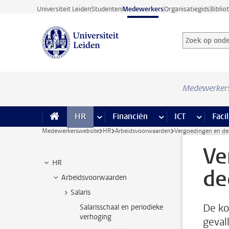
Ga direct naar de inhoud
Universiteit Leiden
Studenten
Medewerkers
Organisatiegids
Biblio
Zoek op onder
Zoekterm
Medewerker
HR
meer HR pagina’s
Financiën
meer Financiën pagi
ICT
meer ICT
Facil
Medewerkerswebsite
HR
Arbeidsvoorwaarden
Vergoedingen en dec
Ve
HR
de
Arbeidsvoorwaarden
Salaris
De ko
Salarisschaal en periodieke
verhoging
geval