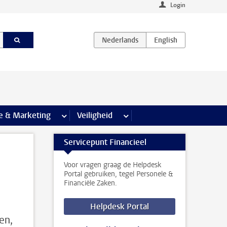
Login
agina’s
e & Marketing
meer Communicatie & Marketing pagina’s
Veiligheid
meer Veiligheid pagina’s
Servicepunt Financieel
Voor vragen graag de Helpdesk
Portal gebruiken, tegel Personele &
Financiële Zaken.
Helpdesk Portal
en,