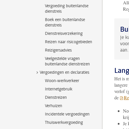
All
Vergoeding buitenlandse
Reg
dienstreis
Boek een buitenlandse
dienstreis
Bu
Dienstreisverzekering
Je k
Reizen naar risicogebieden
voor
aan.
Reizigersadvies
Veelgestelde vragen
buitenlandse dienstreizen
Lang
Vergoedingen en declaraties
Het is 
Woon-werkverkeer
langere
Internetgebruik
verlof (
de
Re
Dienstreizen
Verhuizen
Nee
Incidentele vergoedingen
kri
Thuiswerkvergoeding
Je 