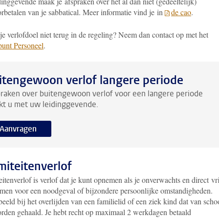
dinggevende maak je afspraken over het al dan niet (gedeeltelijk)
rbetalen van je sabbatical. Meer informatie vind je in
de cao
.
je verlofdoel niet terug in de regeling? Neem dan contact op met het
punt Personeel
.
itengewoon verlof langere periode
raken over buitengewoon verlof voor een langere periode
t u met uw leidinggevende.
Aanvragen
miteitenverlof
itenverlof is verlof dat je kunt opnemen als je onverwachts en direct vri
men voor een noodgeval of bijzondere persoonlijke omstandigheden.
eeld bij het overlijden van een familielid of een ziek kind dat van scho
rden gehaald. Je hebt recht op maximaal 2 werkdagen betaald