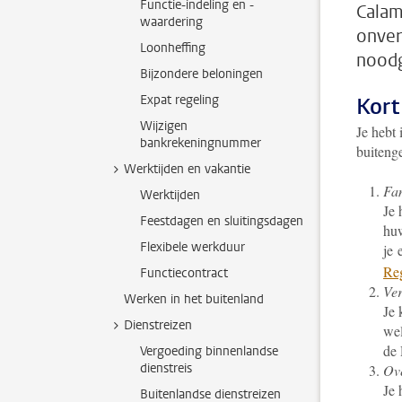
Functie-indeling en -
Calam
waardering
onver
Loonheffing
noodg
Bijzondere beloningen
Expat regeling
Kort
Wijzigen
Je hebt 
bankrekeningnummer
buiteng
Werktijden en vakantie
Fa
Werktijden
Je 
Feestdagen en sluitingsdagen
huw
Flexibele werkduur
je 
Reg
Functiecontract
Ver
Werken in het buitenland
Je 
Dienstreizen
wel
de 
Vergoeding binnenlandse
dienstreis
Ov
Je 
Buitenlandse dienstreizen