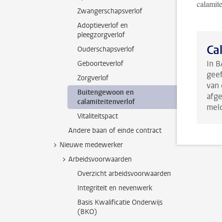
calamit
Zwangerschapsverlof
Adoptieverlof en
pleegzorgverlof
Ca
Ouderschapsverlof
In B
Geboorteverlof
geef
Zorgverlof
van 
Buitengewoon en
afge
calamiteitenverlof
mel
Vitaliteitspact
Andere baan of einde contract
Nieuwe medewerker
Arbeidsvoorwaarden
Overzicht arbeidsvoorwaarden
Integriteit en nevenwerk
Basis Kwalificatie Onderwijs
(BKO)