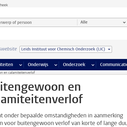
theek
werp of persoon en selecteer categorie
Alle
swebsite
Leids Instituut voor Chemisch Onderzoek (LIC)
na’s
 pagina’s
iteiten
meer Faciliteiten pagina’s
Onderwijs
meer Onderwijs pagina’s
Onderzoek
meer Onderzoek p
Communicati
 en calamiteitenverlof
itengewoon en
lamiteitenverlof
nt onder bepaalde omstandigheden in aanmerking
 voor buitengewoon verlof van korte of lange duu