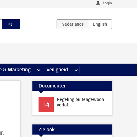
Login
agina’s
e & Marketing
meer Communicatie & Marketing pagina’s
Veiligheid
meer Veiligheid pagina’s
Documenten
Regeling buitengewoon
verlof
Zie ook
r.