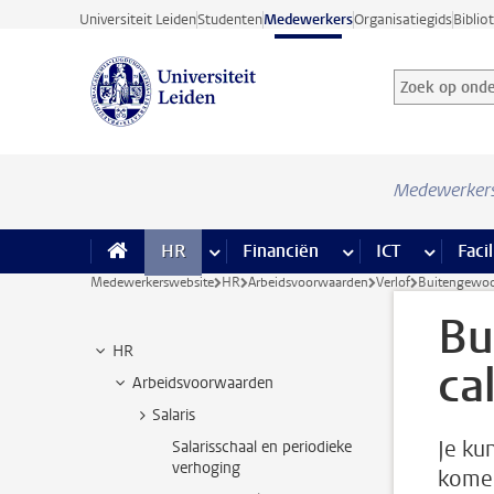
Ga direct naar de inhoud
Universiteit Leiden
Studenten
Medewerkers
Organisatiegids
Biblio
Zoek op onder
Zoekterm
Medewerker
HR
meer HR pagina’s
Financiën
meer Financiën pagi
ICT
meer ICT
Facil
Medewerkerswebsite
HR
Arbeidsvoorwaarden
Verlof
Buitengewoon
Bu
HR
ca
Arbeidsvoorwaarden
Salaris
Je ku
Salarisschaal en periodieke
verhoging
komen