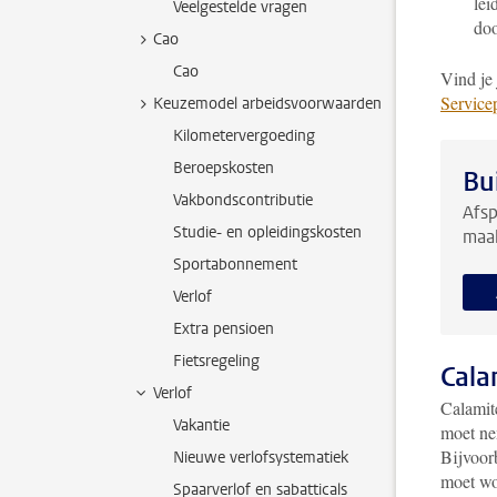
lei
Veelgestelde vragen
doo
Cao
Cao
Vind je 
Service
Keuzemodel arbeidsvoorwaarden
Kilometervergoeding
Beroepskosten
Bu
Vakbondscontributie
Afsp
Studie- en opleidingskosten
maak
Sportabonnement
Verlof
Extra pensioen
Fietsregeling
Cala
Verlof
Calamite
Vakantie
moet ne
Bijvoorb
Nieuwe verlofsystematiek
moet wo
Spaarverlof en sabatticals