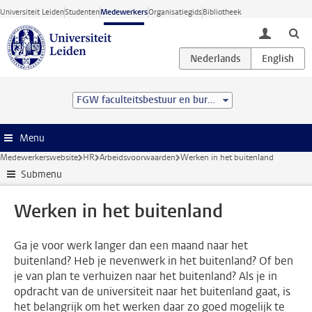
Ga direct naar de inhoud
Universiteit Leiden
Studenten
Medewerkers
Organisatiegids
Bibliotheek
toggle lo
FGW faculteitsbestuur en bureau
Menu
Medewerkerswebsite
HR
Arbeidsvoorwaarden
Werken in het buitenland
Submenu
Werken in het buitenland
Ga je voor werk langer dan een maand naar het
buitenland? Heb je nevenwerk in het buitenland? Of ben
je van plan te verhuizen naar het buitenland? Als je in
opdracht van de universiteit naar het buitenland gaat, is
het belangrijk om het werken daar zo goed mogelijk te