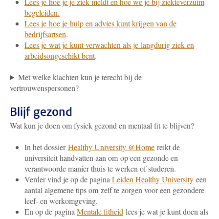
Lees je hoe je je ziek meldt en hoe we je bij ziekteverzuim
begeleiden.
Lees je hoe je hulp en advies kunt krijgen van de
bedrijfsartsen
.
Lees je wat je kunt verwachten als je langdurig ziek en
arbeidsongeschikt bent
.
Met welke klachten kun je terecht bij de
vertrouwenspersonen?
Blijf gezond
Wat kun je doen om fysiek gezond en mentaal fit te blijven?
In het dossier
Healthy University @Home
reikt de
universiteit handvatten aan om op een gezonde en
verantwoorde manier thuis te werken of studeren.
Verder vind je op de pagina
Leiden Healthy University
een
aantal algemene tips om zelf te zorgen voor een gezondere
leef- en werkomgeving.
En op de pagina
Mentale fitheid
lees je wat je kunt doen als