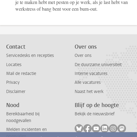
je te maken hebt met pesten op je werk, als je last hebt van
werkstress of bang bent voor een burn-out.
Contact
Over ons
Servicedesks en recepties
Over ons
Locaties
De duurzame universiteit
Mail de redactie
Interne vacatures
Privacy
Alle vacatures
Disclaimer
Naast het werk
Nood
Blijf op de hoogte
Bereikbaarheid bij
Bekijk de nieuwsbrief
noodgevallen
Volg ons op bluesky
Volg ons op facebook
Volg ons op youtub
Volg ons op li
Volg ons o
Volg 
Melden incidenten en
ongevallen