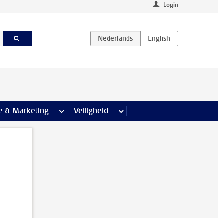
Login
agina’s
e & Marketing
meer Communicatie & Marketing pagina’s
Veiligheid
meer Veiligheid pagina’s