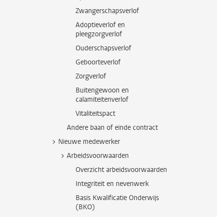
Zwangerschapsverlof
Adoptieverlof en
pleegzorgverlof
Ouderschapsverlof
Geboorteverlof
Zorgverlof
Buitengewoon en
calamiteitenverlof
Vitaliteitspact
Andere baan of einde contract
Nieuwe medewerker
Arbeidsvoorwaarden
Overzicht arbeidsvoorwaarden
Integriteit en nevenwerk
Basis Kwalificatie Onderwijs
(BKO)