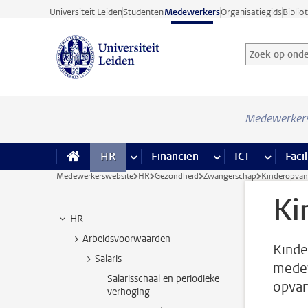
Ga direct naar de inhoud
Universiteit Leiden
Studenten
Medewerkers
Organisatiegids
Biblio
Zoek op onder
Zoekterm
Medewerker
HR
meer HR pagina’s
Financiën
meer Financiën pagi
ICT
meer ICT
Facil
Medewerkerswebsite
HR
Gezondheid
Zwangerschap
Kinderopva
Ki
HR
Arbeidsvoorwaarden
Kinde
Salaris
medew
Salarisschaal en periodieke
opvan
verhoging