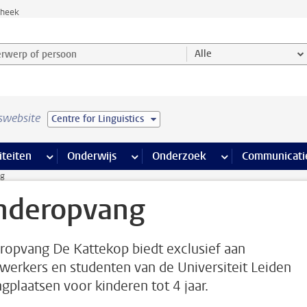
theek
werp of persoon en selecteer categorie
Alle
swebsite
Centre for Linguistics
na’s
 pagina’s
iteiten
meer Faciliteiten pagina’s
Onderwijs
meer Onderwijs pagina’s
Onderzoek
meer Onderzoek p
Communicati
ng
nderopvang
ropvang De Kattekop biedt exclusief aan
erkers en studenten van de Universiteit Leiden
gplaatsen voor kinderen tot 4 jaar.