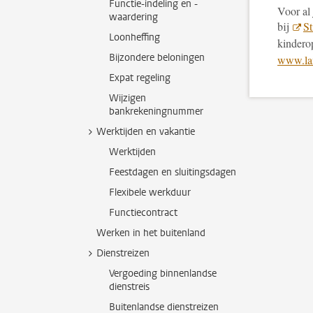
Functie-indeling en -
Voor al
waardering
bij
St
Loonheffing
kindero
Bijzondere beloningen
www.lan
Expat regeling
Wijzigen
bankrekeningnummer
Werktijden en vakantie
Werktijden
Feestdagen en sluitingsdagen
Flexibele werkduur
Functiecontract
Werken in het buitenland
Dienstreizen
Vergoeding binnenlandse
dienstreis
Buitenlandse dienstreizen