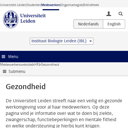
Ga direct naar de inhoud
Universiteit Leiden
Studenten
Medewerkers
Organisatiegids
Bibliotheek
toggle lo
Instituut Biologie Leiden (IBL)
Menu
Medewerkerswebsite
HR
Gezondheid
Submenu
Gezondheid
De Universiteit Leiden streeft naar een veilig en gezonde
werkomgeving voor al haar medewerkers. Op deze
pagina vind je informatie over wat te doen bij ziekte,
zwangerschap, functiebeperkingen en mentale fitheid
en welke ondersteuning je hierbij kunt krijgen.