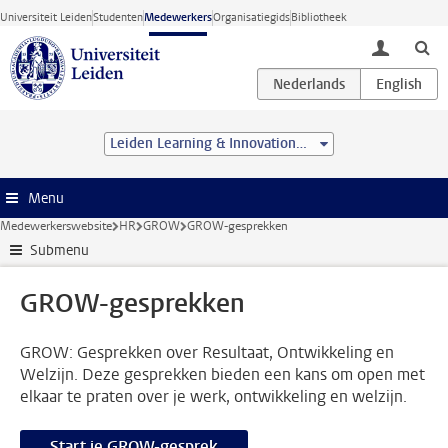
Ga direct naar de inhoud
Universiteit Leiden
Studenten
Medewerkers
Organisatiegids
Bibliotheek
toggle lo
Leiden Learning & Innovation Centre
Menu
Medewerkerswebsite
HR
GROW
GROW-gesprekken
Submenu
GROW-gesprekken
GROW: Gesprekken over Resultaat, Ontwikkeling en
Welzijn. Deze gesprekken bieden een kans om open met
elkaar te praten over je werk, ontwikkeling en welzijn.
Start je GROW-gesprek