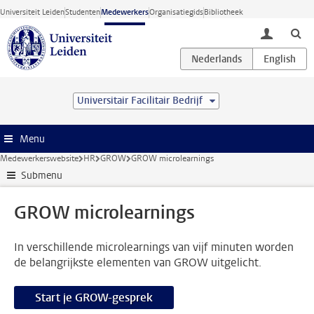
Ga direct naar de inhoud
Universiteit Leiden
Studenten
Medewerkers
Organisatiegids
Bibliotheek
toggle lo
Universitair Facilitair Bedrijf
Menu
Medewerkerswebsite
HR
GROW
GROW microlearnings
Submenu
GROW microlearnings
In verschillende microlearnings van vijf minuten worden
de belangrijkste elementen van GROW uitgelicht.
Start je GROW-gesprek