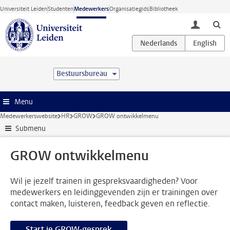
Ga direct naar de inhoud
Universiteit Leiden
Studenten
Medewerkers
Organisatiegids
Bibliotheek
toggle lo
Bestuursbureau
Menu
Medewerkerswebsite
HR
GROW
GROW ontwikkelmenu
Submenu
GROW ontwikkelmenu
Wil je jezelf trainen in gespreksvaardigheden? Voor
medewerkers en leidinggevenden zijn er trainingen over
contact maken, luisteren, feedback geven en reflectie.
Start je GROW-gesprek