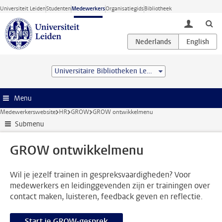
Ga direct naar de inhoud
Universiteit Leiden
Studenten
Medewerkers
Organisatiegids
Bibliotheek
toggle lo
Universitaire Bibliotheken Leiden
Menu
Medewerkerswebsite
HR
GROW
GROW ontwikkelmenu
Submenu
GROW ontwikkelmenu
Wil je jezelf trainen in gespreksvaardigheden? Voor
medewerkers en leidinggevenden zijn er trainingen over
contact maken, luisteren, feedback geven en reflectie.
Start je GROW-gesprek