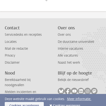
Contact
Over ons
Servicedesks en recepties
Over ons
Locaties
De duurzame universiteit
Mail de redactie
Interne vacatures
Privacy
Alle vacatures
Disclaimer
Naast het werk
Nood
Blijf op de hoogte
Bereikbaarheid bij
Bekijk de nieuwsbrief
noodgevallen
Volg ons op bluesky
Volg ons op facebook
Volg ons op youtub
Volg ons op li
Volg ons o
Volg 
Melden incidenten en
ongevallen
Deze website maakt gebruik van cookies.
Meer informatie.
Cookies accepteren
Cookies weigeren