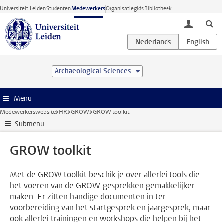
Ga direct naar de inhoud
Universiteit Leiden
Studenten
Medewerkers
Organisatiegids
Bibliotheek
toggle lo
Archaeological Sciences
Menu
Medewerkerswebsite
HR
GROW
GROW toolkit
Submenu
GROW toolkit
Met de GROW toolkit beschik je over allerlei tools die
het voeren van de GROW-gesprekken gemakkelijker
maken. Er zitten handige documenten in ter
voorbereiding van het startgesprek en jaargesprek, maar
ook allerlei trainingen en workshops die helpen bij het