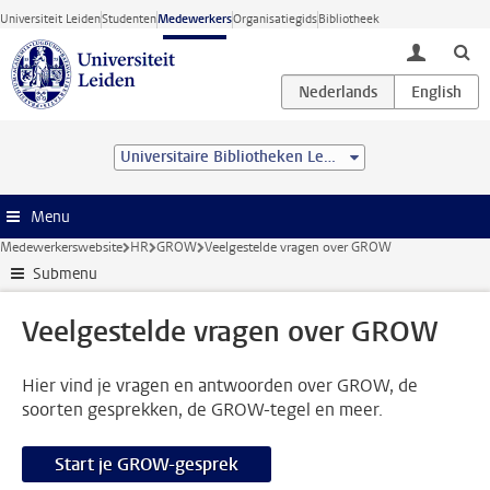
Ga direct naar de inhoud
Universiteit Leiden
Studenten
Medewerkers
Organisatiegids
Bibliotheek
toggle lo
Universitaire Bibliotheken Leiden
Menu
Medewerkerswebsite
HR
GROW
Veelgestelde vragen over GROW
Submenu
Veelgestelde vragen over GROW
Hier vind je vragen en antwoorden over GROW, de
soorten gesprekken, de GROW-tegel en meer.
Start je GROW-gesprek