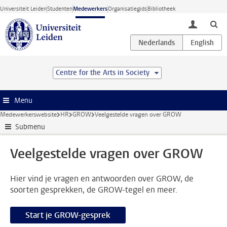
Ga direct naar de inhoud
Universiteit Leiden
Studenten
Medewerkers
Organisatiegids
Bibliotheek
toggle lo
Centre for the Arts in Society
Menu
Medewerkerswebsite
HR
GROW
Veelgestelde vragen over GROW
Submenu
Veelgestelde vragen over GROW
Hier vind je vragen en antwoorden over GROW, de
soorten gesprekken, de GROW-tegel en meer.
Start je GROW-gesprek