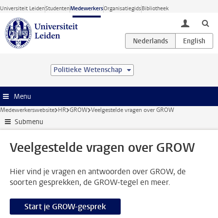
Ga direct naar de inhoud
Universiteit Leiden
Studenten
Medewerkers
Organisatiegids
Bibliotheek
toggle lo
Politieke Wetenschap
Menu
Medewerkerswebsite
HR
GROW
Veelgestelde vragen over GROW
Submenu
Veelgestelde vragen over GROW
Hier vind je vragen en antwoorden over GROW, de
soorten gesprekken, de GROW-tegel en meer.
Start je GROW-gesprek