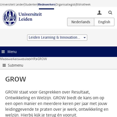
Ga direct naar de inhoud
Universiteit Leiden
Studenten
Medewerkers
Organisatiegids
Bibliotheek
toggle lo
Leiden Learning & Innovation Centre
Menu
Medewerkerswebsite
HR
GROW
Submenu
GROW
GROW staat voor Gesprekken over Resultaat,
Ontwikkeling en Welzijn. GROW biedt de kans om op
een open manier en meerdere keren per jaar met jouw
leidinggevende te praten over je werk, ontwikkeling en
welzijn. Hierbij kijk je terug én vooruit.