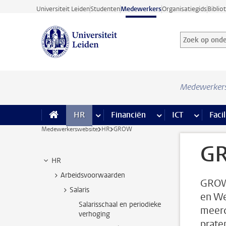
Ga direct naar de inhoud
Universiteit Leiden
Studenten
Medewerkers
Organisatiegids
Biblio
Zoek op onder
Zoekterm
Medewerker
HR
meer HR pagina’s
Financiën
meer Financiën pagi
ICT
meer ICT
Facil
Medewerkerswebsite
HR
GROW
G
HR
Arbeidsvoorwaarden
GROW 
Salaris
en We
Salarisschaal en periodieke
meerd
verhoging
praten