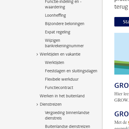
Functie-indeling en -
terug
waardering
Loonheffing
St
Bijzondere beloningen
Expat regeling
Wijzigen
bankrekeningnummer
Werktijden en vakantie
Werktijden
Feestdagen en sluitingsdagen
Flexibele werkduur
GRO
Functiecontract
Hier lee
Werken in het buitenland
GROW.
Dienstreizen
GROW
Vergoeding binnenlandse
dienstreis
Met de
Buitenlandse dienstreizen
gesprek