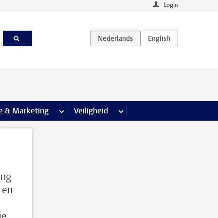
Login
agina’s
e & Marketing
meer Communicatie & Marketing pagina’s
Veiligheid
meer Veiligheid pagina’s
ing
 en
je