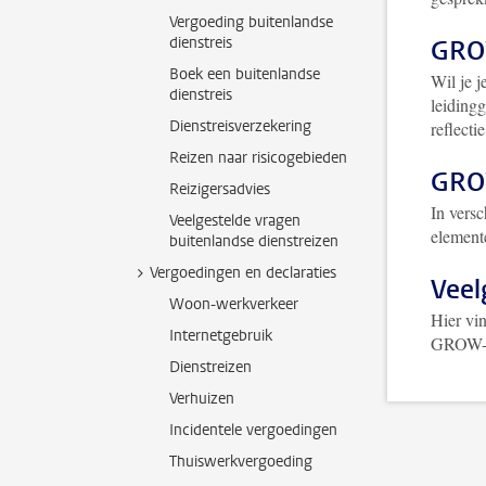
Vergoeding buitenlandse
dienstreis
GRO
Boek een buitenlandse
Wil je 
dienstreis
leidingg
Dienstreisverzekering
reflecti
Reizen naar risicogebieden
GROW
Reizigersadvies
In versc
Veelgestelde vragen
element
buitenlandse dienstreizen
Vergoedingen en declaraties
Veel
Woon-werkverkeer
Hier vi
Internetgebruik
GROW-t
Dienstreizen
Verhuizen
Incidentele vergoedingen
Thuiswerkvergoeding