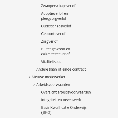
Zwangerschapsverlof
Adoptieverlof en
pleegzorgverlof
Ouderschapsverlof
Geboorteverlof
Zorgverlof
Buitengewoon en
calamiteitenverlof
Vitaliteitspact
Andere baan of einde contract
Nieuwe medewerker
Arbeidsvoorwaarden
Overzicht arbeidsvoorwaarden
Integriteit en nevenwerk
Basis Kwalificatie Onderwijs
(BKO)