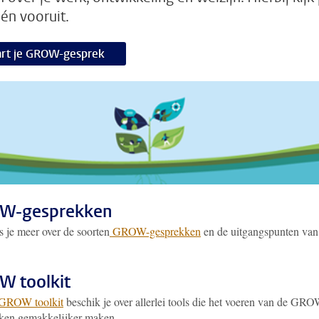
 én vooruit.
art je GROW-gesprek
W-gesprekken
s je meer over de soorten
GROW-gesprekken
en de uitgangspunten van
 toolkit
GROW toolkit
beschik je over allerlei tools die het voeren van de GRO
ken gemakkelijker maken.