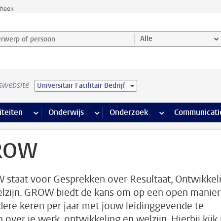
theek
werp of persoon en selecteer categorie
Alle
swebsite
Universitair Facilitair Bedrijf
na’s
 pagina’s
iteiten
meer Faciliteiten pagina’s
Onderwijs
meer Onderwijs pagina’s
Onderzoek
meer Onderzoek p
Communicati
ROW
staat voor Gesprekken over Resultaat, Ontwikkel
lzijn. GROW biedt de kans om op een open manier
ere keren per jaar met jouw leidinggevende te
 over je werk, ontwikkeling en welzijn. Hierbij kijk 