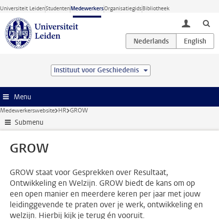
Ga direct naar de inhoud
Universiteit Leiden
Studenten
Medewerkers
Organisatiegids
Bibliotheek
toggle lo
Instituut voor Geschiedenis
Menu
Medewerkerswebsite
HR
GROW
Submenu
GROW
GROW staat voor Gesprekken over Resultaat,
Ontwikkeling en Welzijn. GROW biedt de kans om op
een open manier en meerdere keren per jaar met jouw
leidinggevende te praten over je werk, ontwikkeling en
welzijn. Hierbij kijk je terug én vooruit.