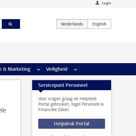
Login
agina’s
e & Marketing
meer Communicatie & Marketing pagina’s
Veiligheid
meer Veiligheid pagina’s
Servicepunt Personeel
Voor vragen graag de Helpdesk
Portal gebruiken, tegel Personele &
ele
Financiële Zaken.
Helpdesk Portal