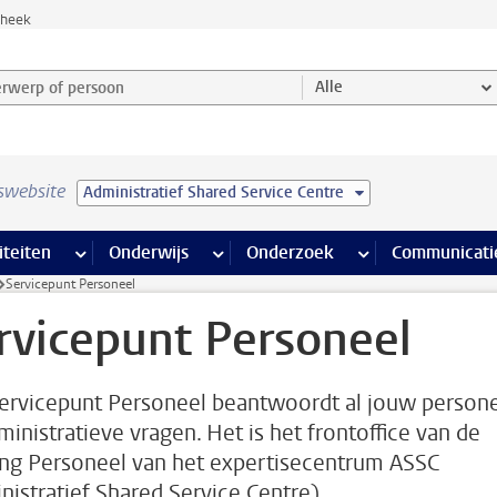
theek
werp of persoon en selecteer categorie
Alle
swebsite
Administratief Shared Service Centre
na’s
 pagina’s
iteiten
meer Faciliteiten pagina’s
Onderwijs
meer Onderwijs pagina’s
Onderzoek
meer Onderzoek p
Communicati
Servicepunt Personeel
rvicepunt Personeel
ervicepunt Personeel beantwoordt al jouw person
ministratieve vragen. Het is het frontoffice van de
ing Personeel van het expertisecentrum ASSC
nistratief Shared Service Centre).