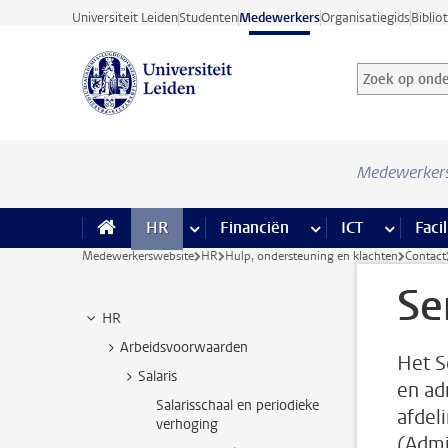
Ga direct naar de inhoud
Universiteit Leiden
Studenten
Medewerkers
Organisatiegids
Biblio
Zoek op onder
Zoekterm
Medewerker
HR
meer HR pagina’s
Financiën
meer Financiën pagi
ICT
meer ICT
Facil
Medewerkerswebsite
HR
Hulp, ondersteuning en klachten
Contact
Se
HR
Arbeidsvoorwaarden
Het S
Salaris
en ad
Salarisschaal en periodieke
afdel
verhoging
(Admi