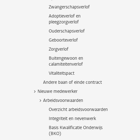
Zwangerschapsverlof
Adoptieverlof en
pleegzorgverlof
Ouderschapsverlof
Geboorteverlof
Zorgverlof
Buitengewoon en
calamiteitenverlof
Vitaliteitspact
Andere baan of einde contract
Nieuwe medewerker
Arbeidsvoorwaarden
Overzicht arbeidsvoorwaarden
Integriteit en nevenwerk
Basis Kwalificatie Onderwijs
(BKO)