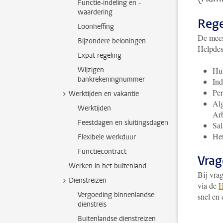
Functie-indeling en -
waardering
Rege
Loonheffing
De mees
Bijzondere beloningen
Helpdesk
Expat regeling
Wijzigen
Hul
bankrekeningnummer
Ind
Per
Werktijden en vakantie
Alg
Werktijden
Ar
Feestdagen en sluitingsdagen
Sal
Het
Flexibele werkduur
Functiecontract
Vrag
Werken in het buitenland
Bij vra
Dienstreizen
via de
H
Vergoeding binnenlandse
snel en 
dienstreis
Buitenlandse dienstreizen