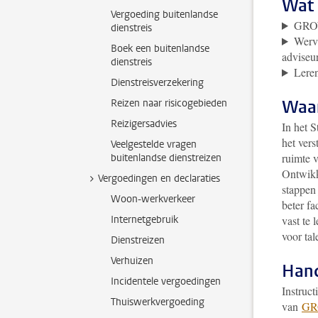
Wat 
Vergoeding buitenlandse
GROW
dienstreis
Wervi
Boek een buitenlandse
adviseu
dienstreis
Lere
Dienstreisverzekering
Waar
Reizen naar risicogebieden
Reizigersadvies
In het S
het vers
Veelgestelde vragen
ruimte v
buitenlandse dienstreizen
Ontwikke
Vergoedingen en declaraties
stappen 
Woon-werkverkeer
beter fa
Internetgebruik
vast te
voor tal
Dienstreizen
Verhuizen
Hand
Incidentele vergoedingen
Instruct
Thuiswerkvergoeding
van
G