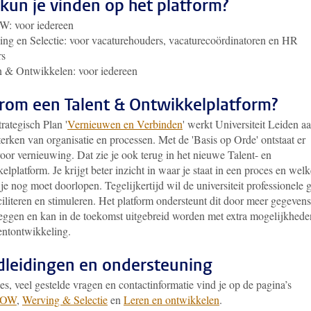
kun je vinden op het platform?
: voor iedereen
ng en Selectie: voor vacaturehouders, vacaturecoördinatoren en HR
rs
n & Ontwikkelen: voor iedereen
om een Talent & Ontwikkelplatform?
trategisch Plan '
Vernieuwen en Verbinden
' werkt Universiteit Leiden a
terken van organisatie en processen. Met de 'Basis op Orde' ontstaat er
oor vernieuwing. Dat zie je ook terug in het nieuwe Talent- en
lplatform. Je krijgt beter inzicht in waar je staat in een proces en welk
je nog moet doorlopen. Tegelijkertijd wil de universiteit professionele 
ciliteren en stimuleren. Het platform ondersteunt dit door meer gegevens
 leggen en kan in de toekomst uitgebreid worden met extra mogelijkhede
entontwikkeling.
leidingen en ondersteuning
ies, veel gestelde vragen en contactinformatie vind je op de pagina’s
ROW
,
Werving & Selectie
en
Leren en ontwikkelen
.