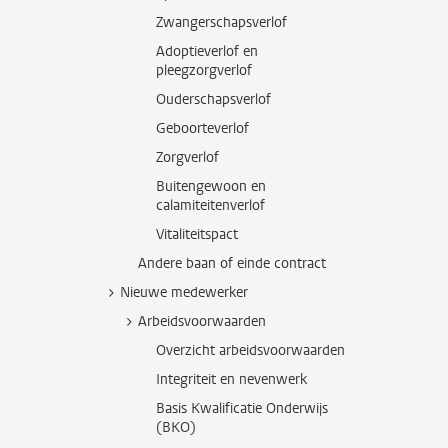
Zwangerschapsverlof
Adoptieverlof en
pleegzorgverlof
Ouderschapsverlof
Geboorteverlof
Zorgverlof
Buitengewoon en
calamiteitenverlof
Vitaliteitspact
Andere baan of einde contract
Nieuwe medewerker
Arbeidsvoorwaarden
Overzicht arbeidsvoorwaarden
Integriteit en nevenwerk
Basis Kwalificatie Onderwijs
(BKO)