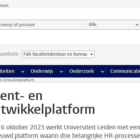
theek
werp of persoon en selecteer categorie
Alle
swebsite
FdA faculteitsbestuur en bureau
na’s
 pagina’s
iteiten
meer Faciliteiten pagina’s
Onderwijs
meer Onderwijs pagina’s
Onderzoek
meer Onderzoek p
Communicati
 en Ontwikkelplatform
lent- en
twikkelplatform
 6 oktober 2025 werkt Universiteit Leiden met een
euwd platform waarin drie belangrijke HR-process