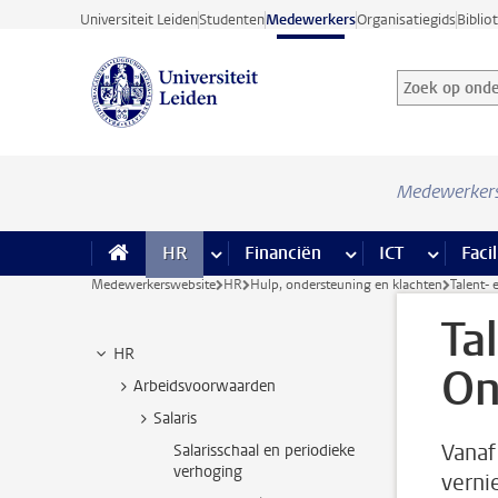
Ga direct naar de inhoud
Universiteit Leiden
Studenten
Medewerkers
Organisatiegids
Biblio
Zoek op onder
Zoekterm
Medewerker
HR
meer HR pagina’s
Financiën
meer Financiën pagi
ICT
meer ICT
Facil
Medewerkerswebsite
HR
Hulp, ondersteuning en klachten
Talent-
Ta
HR
On
Arbeidsvoorwaarden
Salaris
Vanaf
Salarisschaal en periodieke
verhoging
verni