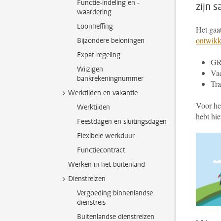
Functie-indeling en -
zijn 
waardering
Loonheffing
Het gaa
ontwikk
Bijzondere beloningen
Expat regeling
GR
Wijzigen
Vac
bankrekeningnummer
Tra
Werktijden en vakantie
Voor he
Werktijden
hebt hie
Feestdagen en sluitingsdagen
Flexibele werkduur
Functiecontract
Werken in het buitenland
Dienstreizen
Vergoeding binnenlandse
dienstreis
Buitenlandse dienstreizen