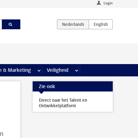
Login
agina’s
e & Marketing
meer Communicatie & Marketing pagina’s
Veiligheid
meer Veiligheid pagina’s
Zie ook
Direct naar het Talent en
Ontwikkelplatform
en