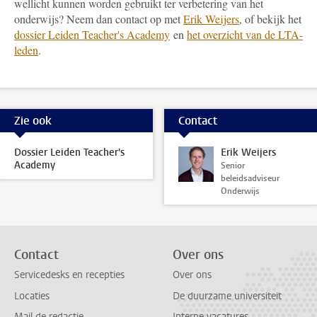
wellicht kunnen worden gebruikt ter verbetering van het
onderwijs? Neem dan contact op met
Erik Weijers
, of bekijk het
dossier Leiden Teacher's Academy
en
het overzicht van de LTA-
leden
.
Zie ook
Contact
Dossier Leiden Teacher's
Erik Weijers
Academy
Senior
beleidsadviseur
Onderwijs
Contact
Over ons
Servicedesks en recepties
Over ons
Locaties
De duurzame universiteit
Mail de redactie
Interne vacatures