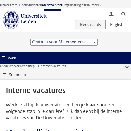
Ga direct naar de inhoud
Universiteit Leiden
Studenten
Medewerkers
Organisatiegids
Bibliotheek
toggle lo
Centrum voor Milieuwetenschappen Leiden (CML)
Menu
Medewerkerswebsite
...
Interne vacatures
too
Submenu
Interne vacatures
Werk je al bij de universiteit en ben je klaar voor een
volgende stap in je carrière? Kijk dan eens bij de interne
vacatures van De Universiteit Leiden.