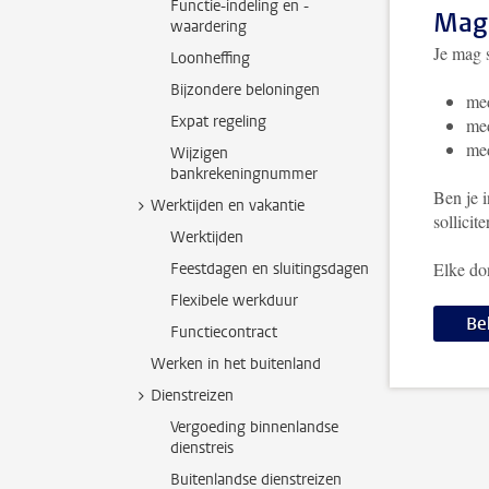
Functie-indeling en -
Mag 
waardering
Je mag s
Loonheffing
Bijzondere beloningen
med
Expat regeling
med
med
Wijzigen
bankrekeningnummer
Ben je 
Werktijden en vakantie
sollicit
Werktijden
Elke do
Feestdagen en sluitingsdagen
Flexibele werkduur
Be
Functiecontract
Werken in het buitenland
Dienstreizen
Vergoeding binnenlandse
dienstreis
Buitenlandse dienstreizen