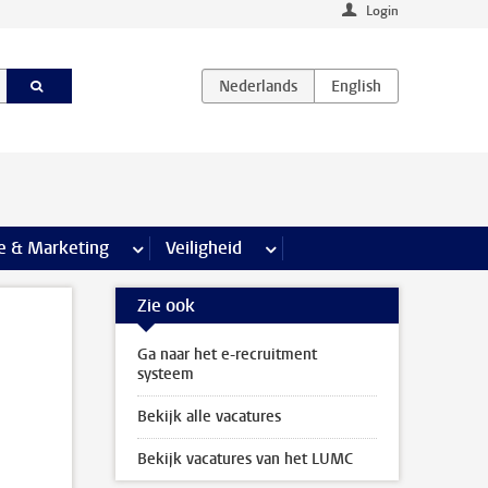
Login
agina’s
e & Marketing
meer Communicatie & Marketing pagina’s
Veiligheid
meer Veiligheid pagina’s
Zie ook
Ga naar het e-recruitment
systeem
Bekijk alle vacatures
Bekijk vacatures van het LUMC