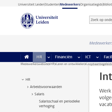
Ga direct naar de inhoud
Universiteit Leiden
Studenten
Medewerkers
Organisatiegids
Biblio
Zoek op onder
Zoekterm
Medewerker
HR
meer HR pagina’s
Financiën
meer Financiën pagi
ICT
meer ICT
Facil
Medewerkerswebsite
HR
Leren en ontwikkelen
Loopbaanbegeleidin
In
HR
Arbeidsvoorwaarden
Werk j
Salaris
volgen
Salarisschaal en periodieke
vacat
verhoging