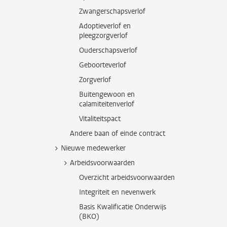
Zwangerschapsverlof
Adoptieverlof en
pleegzorgverlof
Ouderschapsverlof
Geboorteverlof
Zorgverlof
Buitengewoon en
calamiteitenverlof
Vitaliteitspact
Andere baan of einde contract
Nieuwe medewerker
Arbeidsvoorwaarden
Overzicht arbeidsvoorwaarden
Integriteit en nevenwerk
Basis Kwalificatie Onderwijs
(BKO)