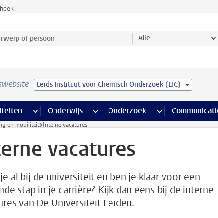
theek
werp of persoon en selecteer categorie
Alle
swebsite
Leids Instituut voor Chemisch Onderzoek (LIC)
na’s
 pagina’s
iteiten
meer Faciliteiten pagina’s
Onderwijs
meer Onderwijs pagina’s
Onderzoek
meer Onderzoek p
Communicati
g en mobiliteit
Interne vacatures
terne vacatures
e al bij de universiteit en ben je klaar voor een
de stap in je carrière? Kijk dan eens bij de interne
ures van De Universiteit Leiden.