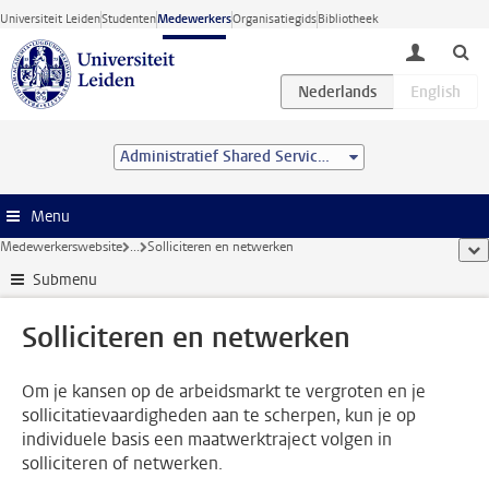
Ga direct naar de inhoud
Universiteit Leiden
Studenten
Medewerkers
Organisatiegids
Bibliotheek
toggle lo
Administratief Shared Service Centre
Menu
Medewerkerswebsite
...
Solliciteren en netwerken
too
Submenu
Solliciteren en netwerken
Om je kansen op de arbeidsmarkt te vergroten en je
sollicitatievaardigheden aan te scherpen, kun je op
individuele basis een maatwerktraject volgen in
solliciteren of netwerken.