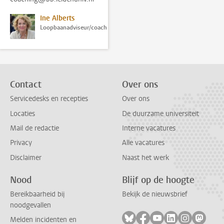
Ine Alberts
Loopbaanadviseur/coach
Contact
Over ons
Servicedesks en recepties
Over ons
Locaties
De duurzame universiteit
Mail de redactie
Interne vacatures
Privacy
Alle vacatures
Disclaimer
Naast het werk
Nood
Blijf op de hoogte
Bereikbaarheid bij
Bekijk de nieuwsbrief
noodgevallen
Volg ons op bluesky
Volg ons op facebook
Volg ons op youtub
Volg ons op li
Volg ons o
Volg 
Melden incidenten en