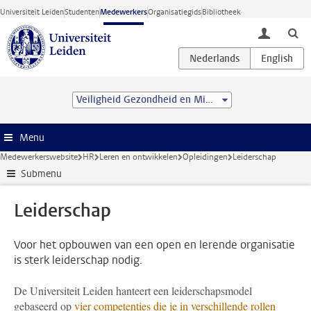
Ga direct naar de inhoud
Universiteit Leiden
Studenten
Medewerkers
Organisatiegids
Bibliotheek
toggle lo
Veiligheid Gezondheid en Milieu
Menu
Medewerkerswebsite
HR
Leren en ontwikkelen
Opleidingen
Leiderschap
Submenu
Leiderschap
Voor het opbouwen van een open en lerende organisatie
is sterk leiderschap nodig.
De Universiteit Leiden hanteert een leiderschapsmodel
gebaseerd op
vier competenties die je in verschillende rollen