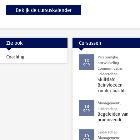
Bekijk de cursuskalender
Zie ook
Cursussen
Coaching
Persoonlijke
10
ontwikkeling,
SEP.
Communicatie,
Leiderschap
Skillslab:
Beïnvloeden
zonder macht
Management,
14
Leiderschap
SEP.
Begeleiden van
promovendi
Leiderschap,
15
Management